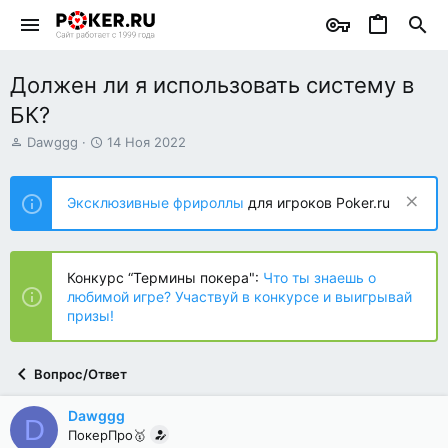
Должен ли я использовать систему в
БК?
А
Д
Dawggg
14 Ноя 2022
в
а
т
т
о
а
Эксклюзивные фрироллы
для игроков Poker.ru
р
н
т
а
е
ч
м
а
Конкурс “Термины покера":
Что ты знаешь о
ы
л
любимой игре? Участвуй в конкурсе и выигрывай
а
призы!
Вопрос/Ответ
Dawggg
D
ПокерПро🥇