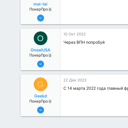
mai-tai
ПокерПро🥈
6 Июн 2022
294
0
10 Окт 2022
O
Через ВПН попробуй
OnealUSA
ПокерПро🥈
13 Июн 2022
380
2
22 Дек 2022
G
С 14 марта 2022 года главный 
Geekd
ПокерПро🥉
11 Авг 2022
247
0