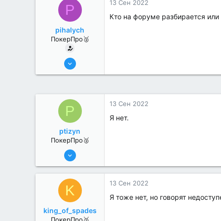
13 Сен 2022
P
Кто на форуме разбирается или 
pihalych
ПокерПро🥈
6 Июн 2022
314
1
13 Сен 2022
P
Я нет.
ptizyn
ПокерПро🥈
6 Июн 2022
281
0
13 Сен 2022
K
Я тоже нет, но говорят недоступ
king_of_spades
ПокерПро🥈