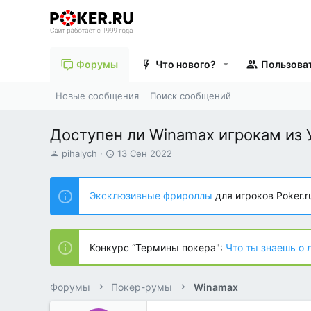
Форумы
Что нового?
Пользова
Новые сообщения
Поиск сообщений
Доступен ли Winamax игрокам из 
А
Д
pihalych
13 Сен 2022
в
а
т
т
о
а
Эксклюзивные фрироллы
для игроков Poker.r
р
н
т
а
е
ч
м
а
Конкурс “Термины покера":
Что ты знаешь о 
ы
л
а
Форумы
Покер-румы
Winamax