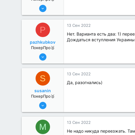
6 Июн 2022
395
0
13 Сен 2022
P
Нет. Варианта есть два: 1) пер
Дождаться вступления Украины 
pazhkubkov
ПокерПро🥈
6 Июн 2022
287
0
13 Сен 2022
S
Да, разогнались)
susanin
ПокерПро🥈
6 Июн 2022
330
1
13 Сен 2022
M
Не надо никуда переезжать. Та