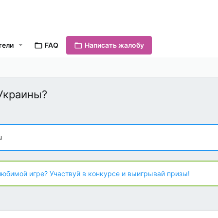
тели
FAQ
Написать жалобу
Украины?
u
любимой игре? Участвуй в конкурсе и выигрывай призы!