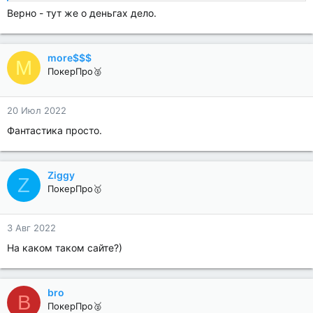
Верно - тут же о деньгах дело.
more$$$
M
ПокерПро🥈
20 Июл 2022
Фантастика просто.
Ziggy
Z
ПокерПро🥇
3 Авг 2022
На каком таком сайте?)
bro
B
ПокерПро🥈