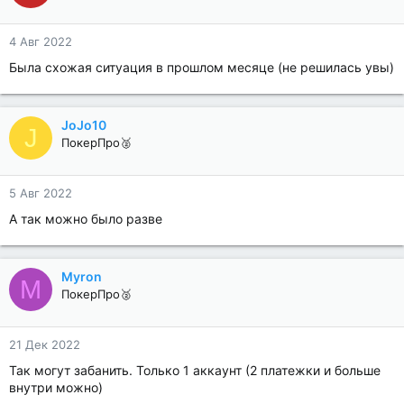
4 Авг 2022
Была схожая ситуация в прошлом месяце (не решилась увы)
JoJo10
J
ПокерПро🥈
5 Авг 2022
А так можно было разве
Myron
M
ПокерПро🥈
21 Дек 2022
Так могут забанить. Только 1 аккаунт (2 платежки и больше
внутри можно)