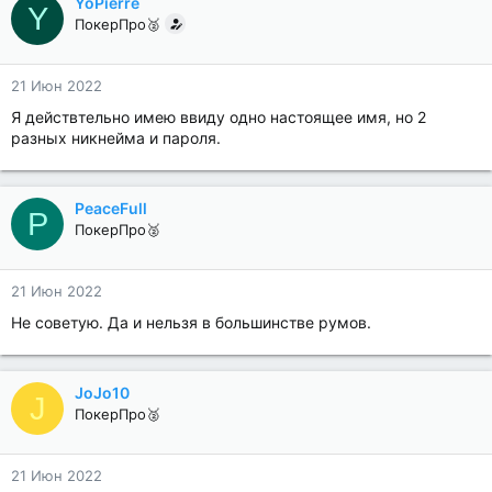
YoPierre
Y
ПокерПро🥈
21 Июн 2022
Я действтельно имею ввиду одно настоящее имя, но 2
разных никнейма и пароля.
PeaceFull
P
ПокерПро🥈
21 Июн 2022
Не советую. Да и нельзя в большинстве румов.
JoJo10
J
ПокерПро🥈
21 Июн 2022