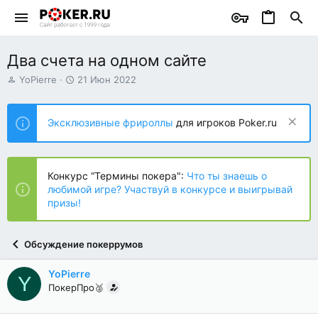
Два счета на одном сайте
А
Д
YoPierre
21 Июн 2022
в
а
т
т
о
а
Эксклюзивные фрироллы
для игроков Poker.ru
р
н
т
а
е
ч
м
а
Конкурс “Термины покера":
Что ты знаешь о
ы
л
любимой игре? Участвуй в конкурсе и выигрывай
а
призы!
Обсуждение покеррумов
YoPierre
Y
ПокерПро🥈