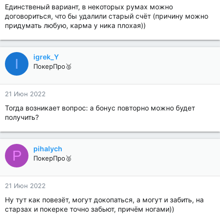
Единственый вариант, в некоторых румах можно
договориться, что бы удалили старый счёт (причину можно
придумать любую, карма у ника плохая))
igrek_Y
I
ПокерПро🥈
21 Июн 2022
Тогда возникает вопрос: а бонус повторно можно будет
получить?
pihalych
P
ПокерПро🥈
21 Июн 2022
Ну тут как повезёт, могут докопаться, а могут и забить, на
старзах и покерке точно забьют, причём ногами))