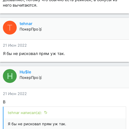
него вычитаются.
tehnar
T
ПокерПро🥈
21 Июн 2022
Я бы не рисковал прям уж так.
Hu$le
H
ПокерПро🥈
21 Июн 2022
В
tehnar написал(а):
Я бы не рисковал прям уж так.