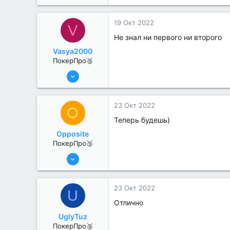
367
3
19 Окт 2022
V
Не знал ни первого ни второго
Vasya2000
ПокерПро🥈
8 Июн 2022
293
1
23 Окт 2022
O
Теперь будешь)
Opposite
ПокерПро🥉
25 Июл 2022
205
2
23 Окт 2022
U
Отлично
UglyTuz
ПокерПро🥈