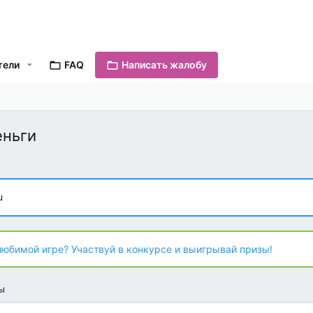
тели
FAQ
Написать жалобу
еньги
u
любимой игре? Участвуй в конкурсе и выигрывай призы!
ы