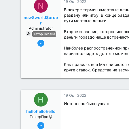
19 Окт 2022
N
В покере термин «мертвые деньг
раздачу или игру. В конце разд
new$world$orde
сути мертвые деньги.
r
Administrator
Второе значение, которое испол
Автор месяца
деньги гораздо чаще встречают
27 Май 2022
Наиболее распространенной при
3,039
варианта: сидеть до того момен
184
Как правило, все МБ считаются
круге ставок. Средства не засч
19 Окт 2022
H
Интересно было узнать
hellohellohello
ПокерПро🥈
8 Июн 2022