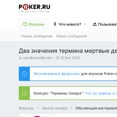
Форумы
Что нового?
Пользова
Новые сообщения
Поиск сообщений
Два значения термина мертвые д
А
Д
new$world$order
19 Окт 2022
в
а
т
т
о
а
Эксклюзивные фрироллы
для игроков Poker.r
р
н
т
а
е
ч
м
а
Конкурс “Термины покера":
Что ты знаешь о 
ы
л
а
Форумы
Школа покера
Обучающие материал