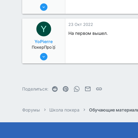
13 Июн 2022
376
4
23 Окт 2022
Y
На первом вышел.
YoPierre
ПокерПро🥈
13 Июн 2022
357
0
Reddit
Pinterest
WhatsApp
Электронная почта
Ссылка
Поделиться:
Форумы
Школа покера
Обучающие материал