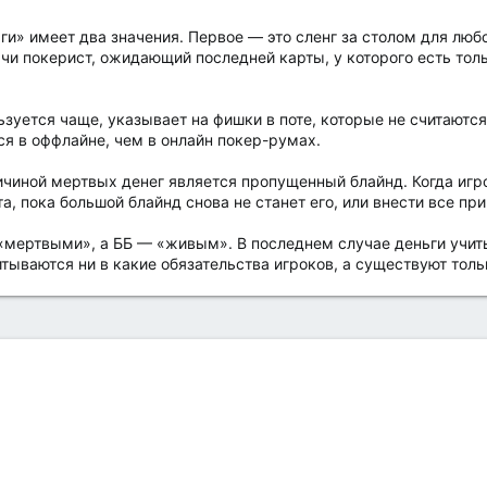
и» имеет два значения. Первое — это сленг за столом для любо
ачи покерист, ожидающий последней карты, у которого есть тол
ьзуется чаще, указывает на фишки в поте, которые не считаются
ся в оффлайне, чем в онлайн покер-румах.
чиной мертвых денег является пропущенный блайнд. Когда игро
та, пока большой блайнд снова не станет его, или внести все 
 «мертвыми», а ББ — «живым». В последнем случае деньги учи
итываются ни в какие обязательства игроков, а существуют толь