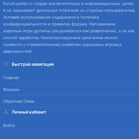
Forum.poker.ru создан исключительно в информационных целях
и не принимает денежных платежей со стороны пользователей.
Условия использования содержатся в политике
конфиденциальности и правилах форума. Напоминаем,
азартные игры должны расцениваться как развлечение, а не как
способ заработка. Неконтролируемое увлечение может
привести к стремительному развитию серьезных игровых
зависимостей.
Быстрая навигация
Главная
Форумы
Обратная Связь
Личный кабинет
Войти