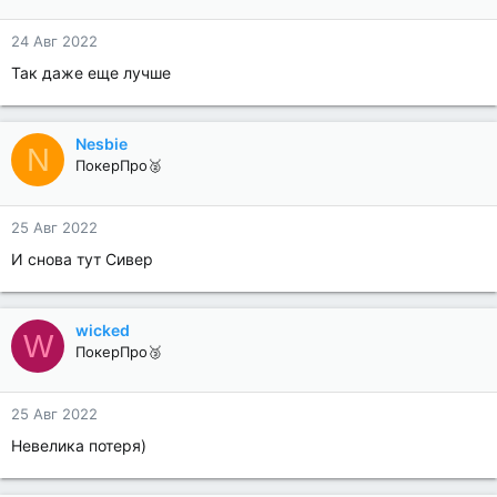
24 Авг 2022
Так даже еще лучше
Nesbie
N
ПокерПро🥈
25 Авг 2022
И снова тут Сивер
wicked
W
ПокерПро🥉
25 Авг 2022
Невелика потеря)