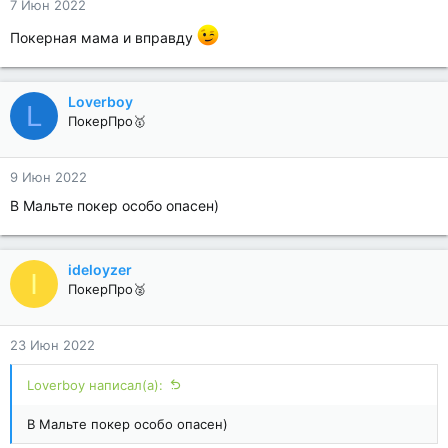
7 Июн 2022
Покерная мама и вправду
Loverboy
L
ПокерПро🥇
9 Июн 2022
В Мальте покер особо опасен)
ideloyzer
I
ПокерПро🥈
23 Июн 2022
Loverboy написал(а):
В Мальте покер особо опасен)