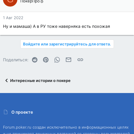
ПокерПро🥈
1 Авг 2022
Ну и мамаша) А в РУ тоже наверняка есть похожая
Войдите или зарегистрируйтесь для ответа.
Reddit
Pinterest
WhatsApp
Электронная почта
Ссылка
Поделиться:
Интересные истории о покере
О проекте
Forum.poker.ru создан исключительно в информационных целях
и не принимает денежных платежей со стороны пользователей.