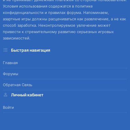
Условия использования содержатся в политике
конфиденциальности и правилах форума. Напоминаем,
азартные игры должны расцениваться как развлечение, а не как
способ заработка. Неконтролируемое увлечение может
привести к стремительному развитию серьезных игровых
зависимостей.
Быстрая навигация
Главная
Форумы
Обратная Связь
Личный кабинет
Войти