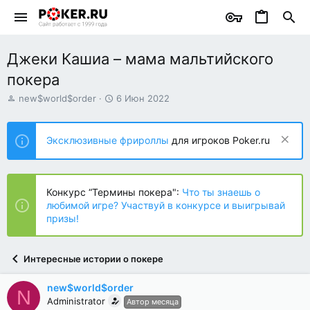
Джеки Кашиа – мама мальтийского
покера
А
Д
new$world$order
6 Июн 2022
в
а
т
т
о
а
Эксклюзивные фрироллы
для игроков Poker.ru
р
н
т
а
е
ч
м
а
Конкурс “Термины покера":
Что ты знаешь о
ы
л
любимой игре? Участвуй в конкурсе и выигрывай
а
призы!
Интересные истории о покере
new$world$order
N
Administrator
Автор месяца