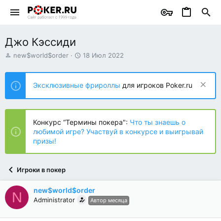
Джо Кэссиди
А
Д
new$world$order
18 Июл 2022
в
а
т
т
о
а
Эксклюзивные фрироллы
для игроков Poker.ru
р
н
т
а
е
ч
м
а
Конкурс “Термины покера":
Что ты знаешь о
ы
л
любимой игре? Участвуй в конкурсе и выигрывай
а
призы!
Игроки в покер
new$world$order
N
Administrator
Автор месяца