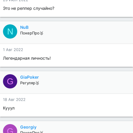
Это не реппер случайно?
NuB
N
ПокерПро🥈
1 Авг 2022
Легендарная личность!
GiaPoker
G
Регуляр🥉
18 Авг 2022
Кууул
Georgiy
G
ПокерПро🥈