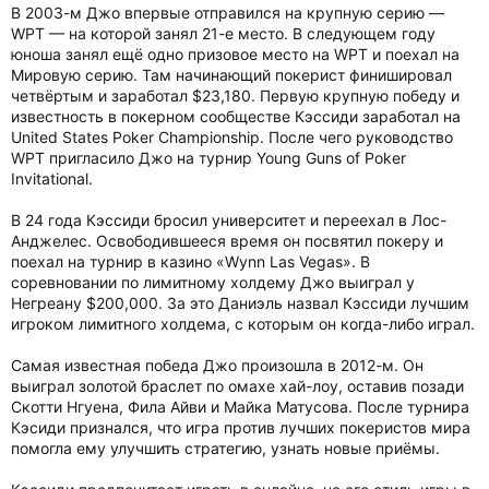
В 2003-м Джо впервые отправился на крупную серию —
WPT — на которой занял 21-е место. В следующем году
юноша занял ещё одно призовое место на WPT и поехал на
Мировую серию. Там начинающий покерист финишировал
четвёртым и заработал $23,180. Первую крупную победу и
известность в покерном сообществе Кэссиди заработал на
United States Poker Championship. После чего руководство
WPT пригласило Джо на турнир Young Guns of Poker
Invitational.
В 24 года Кэссиди бросил университет и переехал в Лос-
Анджелес. Освободившееся время он посвятил покеру и
поехал на турнир в казино «Wynn Las Vegas». В
соревновании по лимитному холдему Джо выиграл у
Негреану $200,000. За это Даниэль назвал Кэссиди лучшим
игроком лимитного холдема, с которым он когда-либо играл.
Самая известная победа Джо произошла в 2012-м. Он
выиграл золотой браслет по омахе хай-лоу, оставив позади
Скотти Нгуена, Фила Айви и Майка Матусова. После турнира
Кэсиди признался, что игра против лучших покеристов мира
помогла ему улучшить стратегию, узнать новые приёмы.