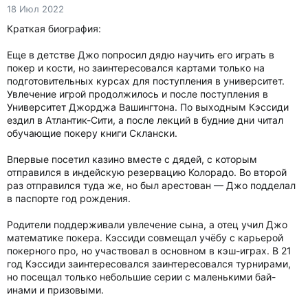
18 Июл 2022
Краткая биография:
Еще в детстве Джо попросил дядю научить его играть в
покер и кости, но заинтересовался картами только на
подготовительных курсах для поступления в университет.
Увлечение игрой продолжилось и после поступления в
Университет Джорджа Вашингтона. По выходным Кэссиди
ездил в Атлантик-Сити, а после лекций в будние дни читал
обучающие покеру книги Склански.
Впервые посетил казино вместе с дядей, с которым
отправился в индейскую резервацию Колорадо. Во второй
раз отправился туда же, но был арестован — Джо подделал
в паспорте год рождения.
Родители поддерживали увлечение сына, а отец учил Джо
математике покера. Кэссиди совмещал учёбу с карьерой
покерного про, но участвовал в основном в кэш-играх. В 21
год Кэссиди заинтересовался заинтересовался турнирами,
но посещал только небольшие серии с маленькими бай-
инами и призовыми.