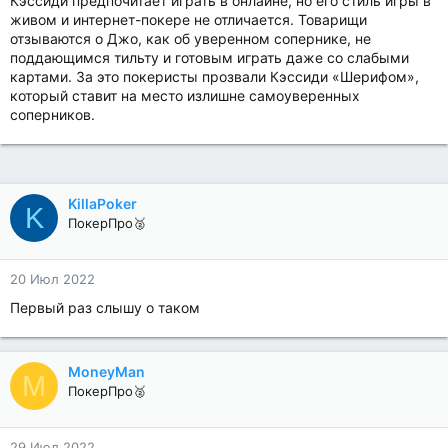
Кэссиди предпочитает играть в онлайне, но его стиль игры в
живом и интернет-покере не отличается. Товарищи
отзываются о Джо, как об уверенном сопернике, не
поддающимся тильту и готовым играть даже со слабыми
картами. За это покеристы прозвали Кэссиди «Шерифом»,
который ставит на место излишне самоуверенных
соперников.
KillaPoker
K
ПокерПро🥈
20 Июл 2022
Первый раз слышу о таком
MoneyMan
M
ПокерПро🥈
29 Июл 2022