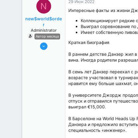
29 Июн 2022
N
Интересные факты из жизни Дж
new$world$orde
Коллекционирует редкие с
r
Выиграл соревнование по 
Administrator
Имеет собственную пивов
Автор месяца
Краткая биография
27 Май 2022
3,039
В раннем детстве Данзер жил в
184
вина. Иногда родители разреша
В семь лет Данзер переехал с 
возрасте участвовал в турнирах
нравится ему больше шахмат, он
В университете Джордж продолж
отпуск и отправился путешеств
выиграл €15,000.
В Барселоне на World Heads Up
Данзера и предложило вступить
специальность «инженер».