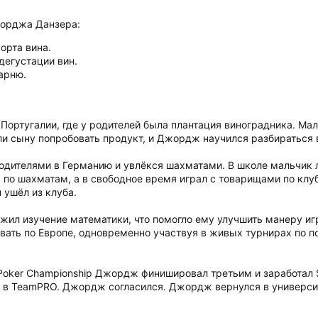
орджа Данзера:
орта вина.
дегустации вин.
арню.
 Португалии, где у родителей была плантация виноградника. Ма
ли сыну попробовать продукт, и Джордж научился разбираться в
родителями в Германию и увлёкся шахматами. В школе мальчик 
 по шахматам, а в свободное время играл с товарищами по клуб
 ушёл из клуба.
ил изучение математики, что помогло ему улучшить манеру иг
овать по Европе, одновременно участвуя в живых турнирах по п
 Poker Championship Джордж финишировал третьим и заработал
 в TeamPRO. Джордж согласился. Джордж вернулся в университ