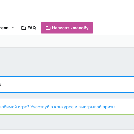
тели
FAQ
Написать жалобу
u
любимой игре? Участвуй в конкурсе и выигрывай призы!