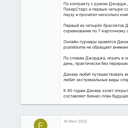
По контракту с румом Джордж д
ПокерСтарс и первые четыре сор
паузу и прочитал несколько кни
Первый из четырёх браслетов Д
соревнование по 7-карточному с
Онлайн-турниры нравятся Данзе
pusteblume не обращает внимани
По словам Джорджа, играть в он
день, практически без перерыво
Данзер любит путешествовать в
любит экстремальные виды спор
К 40 годам Данзер хочет откры
составляет бизнес-план будущег
18 Июл 2022
F