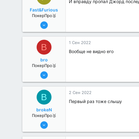
И вправду пропал Джорд послед
Fast&Furious
ПокерПро🥈
6 Июн 2022
363
2
1 Сен 2022
B
Вообще не видно его
bro
ПокерПро🥈
13 Июн 2022
324
3
2 Сен 2022
B
Первый раз тоже слышу
brokeN
ПокерПро🥉
17 Авг 2022
247
0