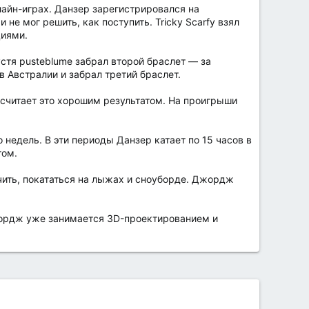
лайн-играх. Данзер зарегистрировался на
не мог решить, как поступить. Tricky Scarfy взял
циями.
стя pusteblume забрал второй браслет — за
в Австралии и забрал третий браслет.
считает это хорошим результатом. На проигрыши
недель. В эти периоды Данзер катает по 15 часов в
том.
чить, покататься на лыжах и сноуборде. Джордж
жордж уже занимается 3D-проектированием и