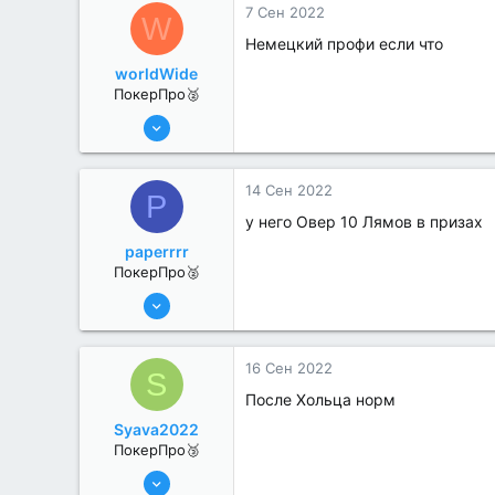
7 Сен 2022
W
Немецкий профи если что
worldWide
ПокерПро🥈
13 Июн 2022
346
0
14 Сен 2022
P
у него Овер 10 Лямов в призах
paperrrr
ПокерПро🥈
8 Июн 2022
258
4
16 Сен 2022
S
После Хольца норм
Syava2022
ПокерПро🥉
17 Авг 2022