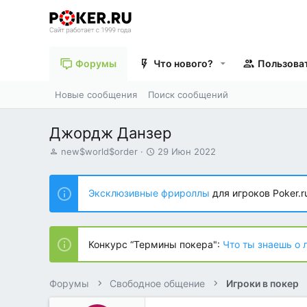
Форумы
Что нового?
Пользова
Новые сообщения
Поиск сообщений
Джордж Данзер
А
Д
new$world$order
29 Июн 2022
в
а
т
т
о
а
Эксклюзивные фрироллы
для игроков Poker.r
р
н
т
а
е
ч
м
а
Конкурс “Термины покера":
Что ты знаешь о 
ы
л
а
Форумы
Свободное общение
Игроки в покер