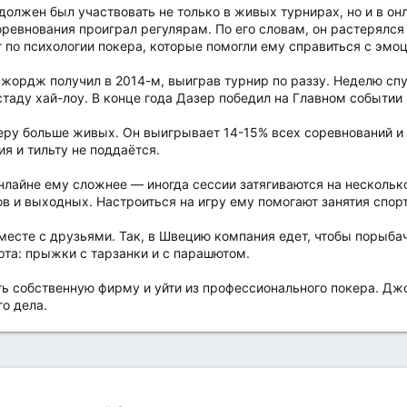
олжен был участвовать не только в живых турнирах, но и в он
евнования проиграл регулярам. По его словам, он растерялся и 
г по психологии покера, которые помогли ему справиться с эмо
жордж получил в 2014-м, выиграв турнир по раззу. Неделю спу
таду хай-лоу. В конце года Дазер победил на Главном событии 
ру больше живых. Он выигрывает 14-15% всех соревнований и 
я и тильту не поддаётся.
лайне ему сложнее — иногда сессии затягиваются на несколько 
в и выходных. Настроиться на игру ему помогают занятия спор
месте с друзьями. Так, в Швецию компания едет, чтобы порыба
та: прыжки с тарзанки и с парашютом.
ть собственную фирму и уйти из профессионального покера. Д
о дела.