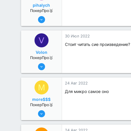
pihalych
ПокерПро🥈
6 Июн 2022
314
1
30 Июл 2022
V
Стоит читать сие произведение?
Volon
ПокерПро🥇
13 Июн 2022
415
0
24 Авг 2022
M
Для микро самое оно
more$$$
ПокерПро🥈
8 Июн 2022
296
1
24 Авг 2022