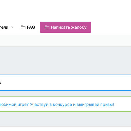
тели
FAQ
Написать жалобу
u
любимой игре? Участвуй в конкурсе и выигрывай призы!