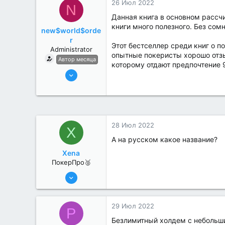
26 Июл 2022
N
Данная книга в основном рассчи
книги много полезного. Без сом
new$world$orde
r
Этот бестселлер среди книг о п
Administrator
опытные покеристы хорошо отзыв
Автор месяца
которому отдают предпочтение 
27 Май 2022
3,039
184
28 Июл 2022
X
А на русском какое название?
Xena
ПокерПро🥈
25 Июл 2022
397
0
29 Июл 2022
P
Безлимитный холдем с небольш