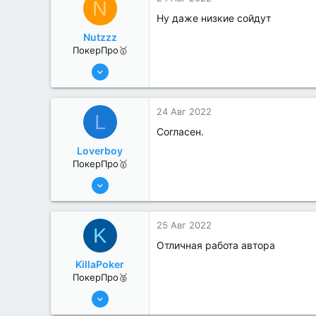
N
Ну даже низкие сойдут
Nutzzz
ПокерПро🥇
8 Июн 2022
477
4
24 Авг 2022
L
Согласен.
Loverboy
ПокерПро🥇
8 Июн 2022
445
1
25 Авг 2022
K
Отличная работа автора
KillaPoker
ПокерПро🥈
13 Июн 2022
384