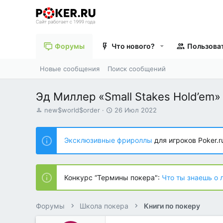
Форумы
Что нового?
Пользова
Новые сообщения
Поиск сообщений
Эд Миллер «Small Stakes Hold’em»
А
Д
new$world$order
26 Июл 2022
в
а
т
т
о
а
Эксклюзивные фрироллы
для игроков Poker.r
р
н
т
а
е
ч
м
а
Конкурс “Термины покера":
Что ты знаешь о 
ы
л
а
Форумы
Школа покера
Книги по покеру