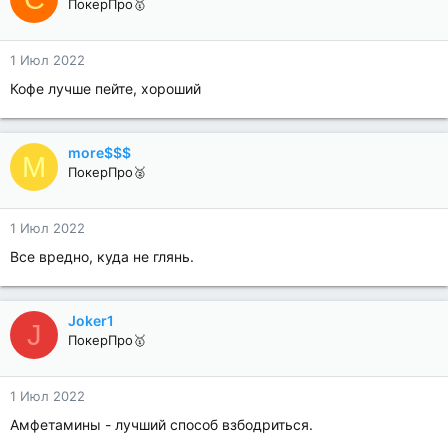
ПокерПро🥇
1 Июл 2022
Кофе лучше пейте, хороший
more$$$
M
ПокерПро🥈
1 Июл 2022
Все вредно, куда не глянь.
Joker1
J
ПокерПро🥇
1 Июл 2022
Амфетамины - лучший способ взбодриться.