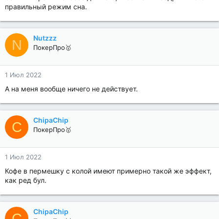
правильный режим сна.
Nutzzz
N
ПокерПро🥇
1 Июл 2022
А на меня вообще ничего не действует.
ChipaChip
C
ПокерПро🥇
1 Июл 2022
Кофе в пермешку с колой имеют примерно такой же эффект,
как ред бул.
ChipaChip
C