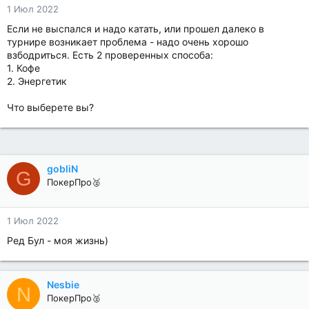
1 Июл 2022
Если не выспался и надо катать, или прошел далеко в
турнире возникает проблема - надо очень хорошо
взбодриться. Есть 2 проверенных способа:
1. Кофе
2. Энергетик
Что выберете вы?
gobliN
G
ПокерПро🥈
1 Июл 2022
Ред Бул - моя жизнь)
Nesbie
N
ПокерПро🥈