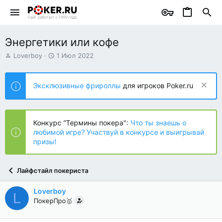
Энергетики или кофе
А
Д
Loverboy
1 Июл 2022
в
а
т
т
о
а
Эксклюзивные фрироллы
для игроков Poker.ru
р
н
т
а
е
ч
м
а
Конкурс “Термины покера":
Что ты знаешь о
ы
л
любимой игре? Участвуй в конкурсе и выигрывай
а
призы!
Лайфстайл покериста
Loverboy
L
ПокерПро🥇