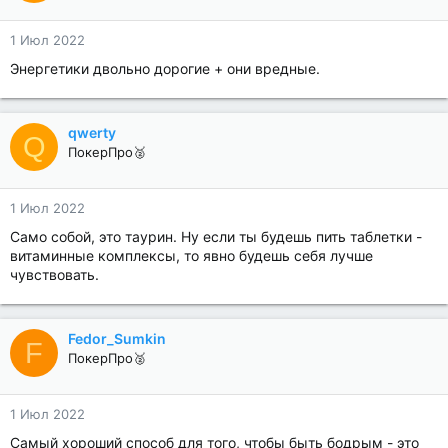
1 Июл 2022
Энергетики двольно дорогие + они вредные.
qwerty
Q
ПокерПро🥈
1 Июл 2022
Само собой, это таурин. Ну если ты будешь пить таблетки -
витаминные комплексы, то явно будешь себя лучше
чувствовать.
Fedor_Sumkin
F
ПокерПро🥈
1 Июл 2022
Cамый хороший способ для того, чтобы быть бодрым - это