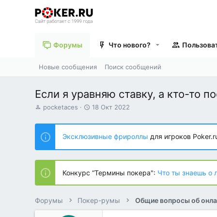
Форумы
Что нового?
Пользова
Новые сообщения
Поиск сообщений
Если я уравняю ставку, а кто-то п
А
Д
pocketaces
18 Окт 2022
в
а
т
т
о
а
Эксклюзивные фрироллы
для игроков Poker.r
р
н
т
а
е
ч
м
а
Конкурс “Термины покера":
Что ты знаешь о 
ы
л
а
Форумы
Покер-румы
Общие вопросы об онла