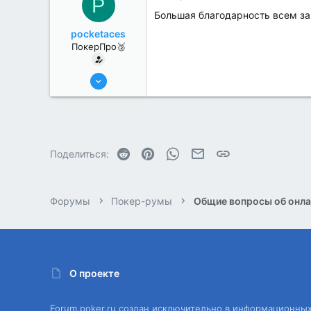
P
Большая благодарность всем за 
pocketaces
ПокерПро🥈
6 Июн 2022
386
3
Reddit
Pinterest
WhatsApp
Электронная почта
Ссылка
Поделиться:
Форумы
Покер-румы
Общие вопросы об онла
О проекте
Forum.poker.ru создан исключительно в информационны