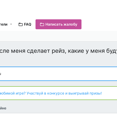
тели
FAQ
Написать жалобу
осле меня сделает рейз, какие у меня бу
u
любимой игре? Участвуй в конкурсе и выигрывай призы!
йне