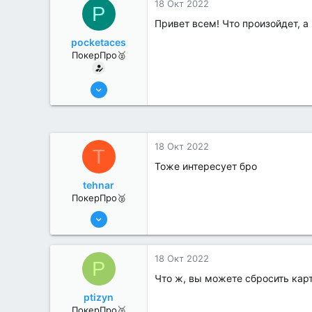
18 Окт 2022
P
Привет всем! Что произойдет, а
pocketaces
ПокерПро🥈
6 Июн 2022
386
3
18 Окт 2022
T
Тоже интересует бро
tehnar
ПокерПро🥈
6 Июн 2022
341
1
18 Окт 2022
P
Что ж, вы можете сбросить кар
ptizyn
ПокерПро🥈