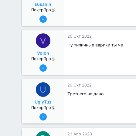
susanin
ПокерПро🥈
6 Июн 2022
330
1
20 Окт 2022
V
Ну типичные варики ты че
Volon
ПокерПро🥇
13 Июн 2022
415
0
29 Окт 2022
U
Третьего не дано
UglyTuz
ПокерПро🥈
13 Июн 2022
376
4
23 Апр 2023