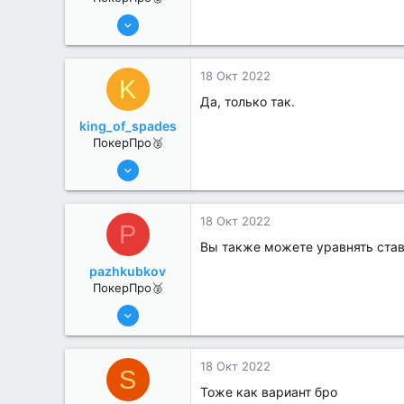
6 Июн 2022
281
0
18 Окт 2022
K
Да, только так.
king_of_spades
ПокерПро🥈
6 Июн 2022
395
0
18 Окт 2022
P
Вы также можете уравнять став
pazhkubkov
ПокерПро🥈
6 Июн 2022
287
0
18 Окт 2022
S
Тоже как вариант бро