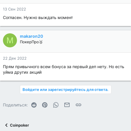
13 Сен 2022
Согласен. Нужно выждать момент
makaron20
M
ПокерПро🥈
22 Дек 2022
Прям привычного всем бонуса за первый деп нету. Но есть
уйма других акций
Войдите или зарегистрируйтесь для ответа.
Reddit
Pinterest
WhatsApp
Электронная почта
Ссылка
Поделиться:
Coinpoker