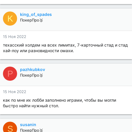
king_of_spades
K
ПокерПро🥈
15 Ноя 2022
техасский холдем на всех лимитах, 7-карточный стад и стад
хай-лоу или разновидности омахи.
pazhkubkov
P
ПокерПро🥈
15 Ноя 2022
как по мне их лобби заполнено играми, чтобы вы могли
быстро найти нужный стол.
susanin
S
ПокерПро🥈