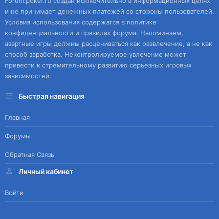
Forum.poker.ru создан исключительно в информационных целях
и не принимает денежных платежей со стороны пользователей.
Условия использования содержатся в политике
конфиденциальности и правилах форума. Напоминаем,
азартные игры должны расцениваться как развлечение, а не как
способ заработка. Неконтролируемое увлечение может
привести к стремительному развитию серьезных игровых
зависимостей.
Быстрая навигация
Главная
Форумы
Обратная Связь
Личный кабинет
Войти