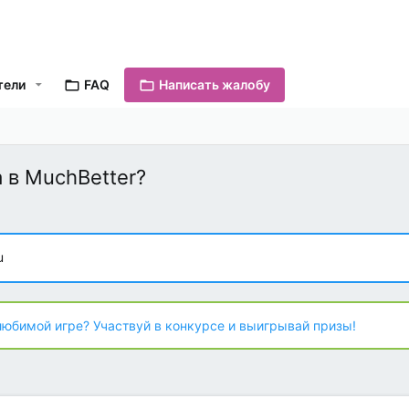
тели
FAQ
Написать жалобу
 в MuchBetter?
u
любимой игре? Участвуй в конкурсе и выигрывай призы!