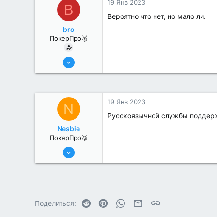
19 Янв 2023
B
Вероятно что нет, но мало ли.
bro
ПокерПро🥈
13 Июн 2022
324
3
19 Янв 2023
N
Русскоязычной службы поддерж
Nesbie
ПокерПро🥈
13 Июн 2022
380
0
Reddit
Pinterest
WhatsApp
Электронная почта
Ссылка
Поделиться: