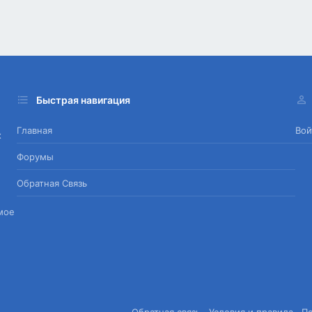
Быстрая навигация
Главная
Вой
х
Форумы
Обратная Связь
мое
Обратная связь
Условия и правила
П