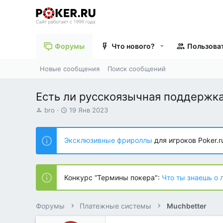
Форумы
Что нового?
Пользова
Новые сообщения
Поиск сообщений
Есть ли русскоязычная поддержка
А
Д
bro
19 Янв 2023
в
а
т
т
о
а
Эксклюзивные фрироллы
для игроков Poker.r
р
н
т
а
е
ч
м
а
Конкурс “Термины покера":
Что ты знаешь о 
ы
л
а
Форумы
Платежные системы
Muchbetter