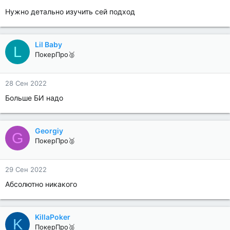
Нужно детально изучить сей подход
Lil Baby
L
ПокерПро🥈
28 Сен 2022
Больше БИ надо
Georgiy
G
ПокерПро🥈
29 Сен 2022
Абсолютно никакого
KillaPoker
K
ПокерПро🥈