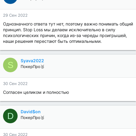
29 Сен 2022
Однозначного ответа тут нет, поэтому важно понимать общий
принцип. Stop Loss мы делаем исключительно в силу
психологических причин, когда из-за череды проигрышей,
наши решения перестают быть оптимальными.
Syava2022
S
ПокерПро🥉
30 Сен 2022
Согласен целиком и полностью
David$on
D
ПокерПро🥉
30 Сен 2022