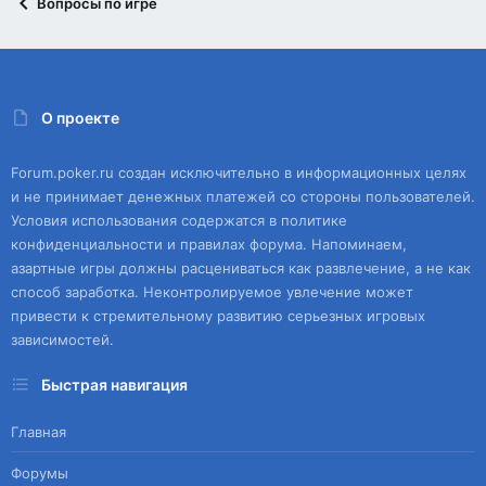
Вопросы по игре
О проекте
Forum.poker.ru создан исключительно в информационных целях
и не принимает денежных платежей со стороны пользователей.
Условия использования содержатся в политике
конфиденциальности и правилах форума. Напоминаем,
азартные игры должны расцениваться как развлечение, а не как
способ заработка. Неконтролируемое увлечение может
привести к стремительному развитию серьезных игровых
зависимостей.
Быстрая навигация
Главная
Форумы