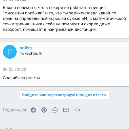
Важно понимать, что в покере не работает принцип
"фиксации прибыли" и то, что ты зафиксировал какой-то
день на определенной хорошей сумме БИ, с математической
точки зрения - никак тебе не поможет и скорее даже
наоборот, помешает в наигрывании дистанции.
polish
P
ПокерПро🥉
30 Сен 2022
Спасибо за ответы
Войдите или зарегистрируйтесь для ответа.
Reddit
Pinterest
WhatsApp
Электронная почта
Ссылка
Поделиться: