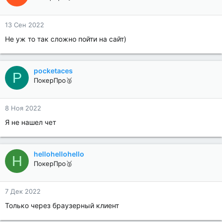
13 Сен 2022
Не уж то так сложно пойти на сайт)
pocketaces
P
ПокерПро🥈
8 Ноя 2022
Я не нашел чет
hellohellohello
H
ПокерПро🥈
7 Дек 2022
Только через браузерный клиент