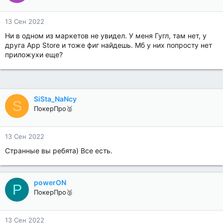
13 Сен 2022
Ни в одном из маркетов не увидел. У меня Гугл, там нет, у
друга App Store и тоже фиг найдешь. Мб у них попросту нет
приложухи еще?
SiSta_NaNcy
S
ПокерПро🥈
13 Сен 2022
Странные вы ребята) Все есть.
powerON
P
ПокерПро🥈
13 Сен 2022