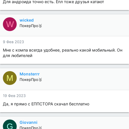
Для андроида точно есть. Епл тоже друзья катают
wicked
W
ПокерПро🥉
9 Фев 2023
Мне с компа всегда удобнее, реально какой мобильный. Он
для любителей
Monsterrr
M
ПокерПро🥉
19 Фев 2023
Да, я прямо с ЕППСТОРА скачал бесплатно
Giovanni
G
ПокерПро🥇