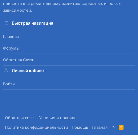
привести к стремительному развитию серьезных игровых
зависимостей.
Быстрая навигация
Главная
Форумы
Обратная Связь
Личный кабинет
Войти
Обратная связь
Условия и правила
Политика конфиденциальности
Помощь
Главная
R
S
S