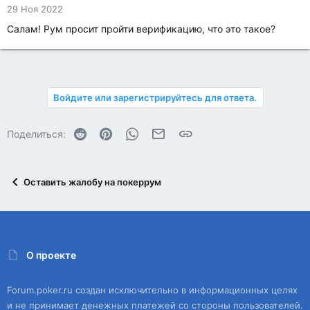
29 Ноя 2022
Салам! Рум просит пройти верификацию, что это такое?
Войдите или зарегистрируйтесь для ответа.
Reddit
Pinterest
WhatsApp
Электронная почта
Ссылка
Поделиться:
Оставить жалобу на покеррум
О проекте
Forum.poker.ru создан исключительно в информационных целях
и не принимает денежных платежей со стороны пользователей.