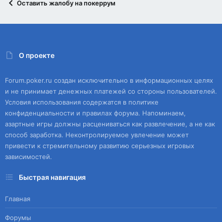
Оставить жалобу на покеррум
О проекте
Forum.poker.ru создан исключительно в информационных целях
и не принимает денежных платежей со стороны пользователей.
Условия использования содержатся в политике
конфиденциальности и правилах форума. Напоминаем,
азартные игры должны расцениваться как развлечение, а не как
способ заработка. Неконтролируемое увлечение может
привести к стремительному развитию серьезных игровых
зависимостей.
Быстрая навигация
Главная
Форумы