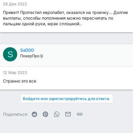
28 Дек 2022
Привет! Протестил европабет, оказался на троечку... Долгие
выплаты, способы пополнения можно пересчитать по
пальцам одной руки, мрак сплошной..
SaDDD
S
ПокерПро🥉
12 Мар 2023
Странно это все
Войдите или зарегистрируйтесь для ответа.
Reddit
Pinterest
WhatsApp
Электронная почта
Ссылка
Поделиться: