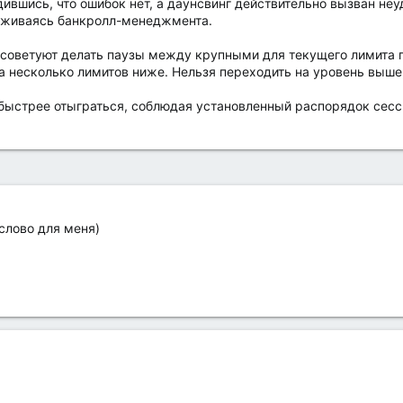
ившись, что ошибок нет, а даунсвинг действительно вызван неу
рживаясь банкролл-менеджмента.
о советуют делать паузы между крупными для текущего лимита
на несколько лимитов ниже. Нельзя переходить на уровень выше
быстрее отыграться, соблюдая установленный распорядок сесси
слово для меня)