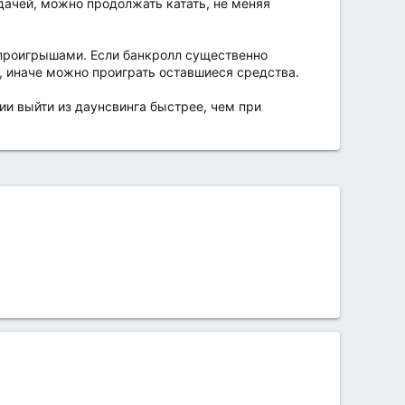
дачей, можно продолжать катать, не меняя
 проигрышами. Если банкролл существенно
, иначе можно проиграть оставшиеся средства.
и выйти из даунсвинга быстрее, чем при