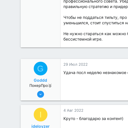
профессионального совета. Убед
правильную стратегию и приде
Чтобы не поддаться тильту, пр
уменьшился, стоит спуститься 
Не нужно стараться как можно 
бессистемной игре.
29 Июл 2022
G
Удача посл неделю незнакомое 
Goddd
ПокерПро🥈
25 Июл 2022
371
0
4 Авг 2022
I
Круто - благодарю за контент)
ideloyzer