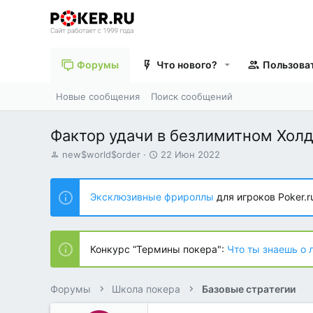
Форумы
Что нового?
Пользова
Новые сообщения
Поиск сообщений
Фактор удачи в безлимитном Хол
А
Д
new$world$order
22 Июн 2022
в
а
т
т
о
а
Эксклюзивные фрироллы
для игроков Poker.r
р
н
т
а
е
ч
м
а
Конкурс “Термины покера":
Что ты знаешь о 
ы
л
а
Форумы
Школа покера
Базовые стратегии