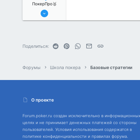
ПокерПро🥈
6 Июн 2022
352
0
Reddit
Pinterest
WhatsApp
Электронная почта
Ссылка
Поделиться:
Форумы
Школа покера
Базовые стратегии
О проекте
Forum.poker.ru создан исключительно в информационны
целях и не принимает денежных платежей со стороны
пользователей. Условия использования содержатся в
политике конфиденциальности и правилах форума.