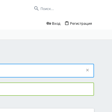
Вход
Регистрация