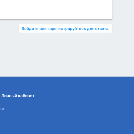
Войдите или зарегистрируйтесь для ответа.
Личный кабинет
ти