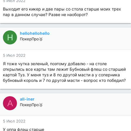
5 Июл 2022
Выходит его кикер и две пары со стола старше моих трех
пар в данном случае? Разве не наоборот?
hellohellohello
H
ПокерПро🥈
5 Июл 2022
Я тоже чутка зеленый, поэтому добавлю - на столе
открылись все карты там лежит Бубновый флеш со старшей
картой Туз. У меня туз и 8 по другой масти а у соперника
бубновый король и 7 по другой масти - вопрос кто победил?
all-iner
A
ПокерПро🥈
5 Июл 2022
У оппа флэш старше