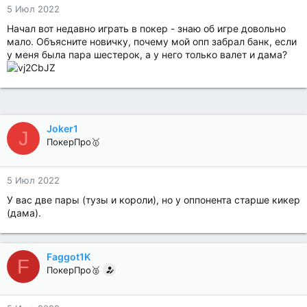
5 Июл 2022
Начал вот недавно играть в покер - знаю об игре довольно
мало. Объясните новичку, почему мой опп забрал банк, если
у меня была пара шестерок, а у него только валет и дама?
Joker1
J
ПокерПро🥇
5 Июл 2022
У вас две пары (тузы и короли), но у оппонента старше кикер
(дама).
Faggot1K
F
ПокерПро🥈