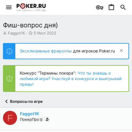
Фиш-вопрос дня)
А
Д
Faggot1K
5 Июл 2022
в
а
т
т
о
а
Эксклюзивные фрироллы
для игроков Poker.ru
р
н
т
а
е
ч
м
а
Конкурс “Термины покера":
Что ты знаешь о
ы
л
любимой игре? Участвуй в конкурсе и выигрывай
а
призы!
Вопросы по игре
Faggot1K
F
ПокерПро🥈