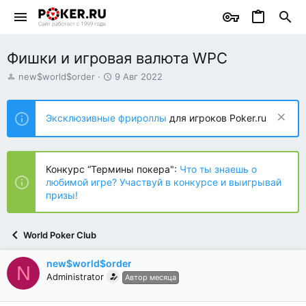
Фишки и игровая валюта WPC
А
Д
new$world$order
9 Авг 2022
в
а
т
т
о
а
Эксклюзивные фрироллы
для игроков Poker.ru
р
н
т
а
е
ч
м
а
Конкурс “Термины покера":
Что ты знаешь о
ы
л
любимой игре? Участвуй в конкурсе и выигрывай
а
призы!
World Poker Club
new$world$order
N
Administrator
Автор месяца