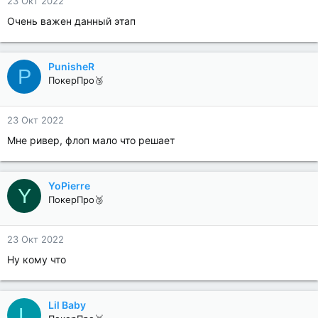
23 Окт 2022
Очень важен данный этап
PunisheR
P
ПокерПро🥉
23 Окт 2022
Мне ривер, флоп мало что решает
YoPierre
Y
ПокерПро🥈
23 Окт 2022
Ну кому что
Lil Baby
L