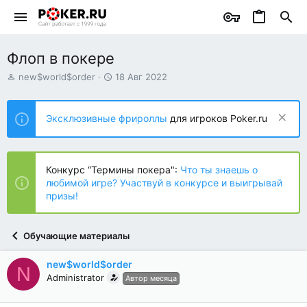
Флоп в покере
А
Д
new$world$order
18 Авг 2022
в
а
т
т
о
а
Эксклюзивные фрироллы
для игроков Poker.ru
р
н
т
а
е
ч
м
а
Конкурс “Термины покера":
Что ты знаешь о
ы
л
любимой игре? Участвуй в конкурсе и выигрывай
а
призы!
Обучающие материалы
new$world$order
N
Administrator
Автор месяца