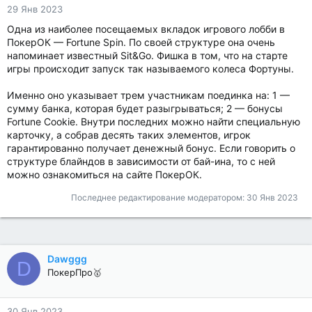
29 Янв 2023
Одна из наиболее посещаемых вкладок игрового лобби в
ПокерОК — Fortune Spin. По своей структуре она очень
напоминает известный Sit&Go. Фишка в том, что на старте
игры происходит запуск так называемого колеса Фортуны.
Именно оно указывает трем участникам поединка на: 1 —
сумму банка, которая будет разыгрываться; 2 — бонусы
Fortune Cookie. Внутри последних можно найти специальную
карточку, а собрав десять таких элементов, игрок
гарантированно получает денежный бонус. Если говорить о
структуре блайндов в зависимости от бай-ина, то с ней
можно ознакомиться на сайте ПокерОК.
Последнее редактирование модератором:
30 Янв 2023
Dawggg
D
ПокерПро🥇
30 Янв 2023