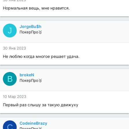
Нормальная вещь, мне нравится.
JorgeBu$h
J
ПокерПро🥇
30 Янв 2023
Не люблю когда многое решает удача.
brokeN
B
ПокерПро🥉
10 Мар 2023
Первый раз слышу за такую движуху
CodeineBrazy
C
ПокерПро🥉