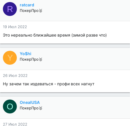
ratcard
R
ПокерПро🥈
19 Июл 2022
Это нереально ближайшее время (зимой разве что)
Yo$hi
Y
ПокерПро🥈
26 Июл 2022
Ну зачем так издеваться - профи всех нагнут
OnealUSA
O
ПокерПро🥈
27 Июл 2022