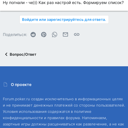
Ну погнали - че))) Как раз настрой есть. Формируем список?
Войдите или зарегистрируйтесь для ответа.
Reddit
Pinterest
WhatsApp
Электронная почта
Ссылка
Поделиться:
Вопрос/Ответ
О проекте
Forum.poker.ru создан исключительно в информационных целях
и не принимает денежных платежей со стороны пользователей.
Условия использования содержатся в политике
конфиденциальности и правилах форума. Напоминаем,
азартные игры должны расцениваться как развлечение, а не как