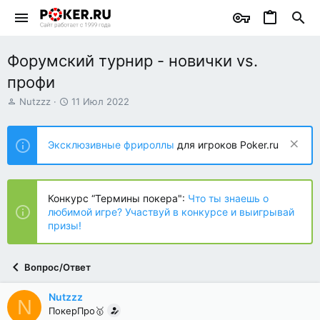
Форумский турнир - новички vs.
профи
А
Д
Nutzzz
11 Июл 2022
в
а
т
т
о
а
Эксклюзивные фрироллы
для игроков Poker.ru
р
н
т
а
е
ч
м
а
Конкурс “Термины покера":
Что ты знаешь о
ы
л
любимой игре? Участвуй в конкурсе и выигрывай
а
призы!
Вопрос/Ответ
Nutzzz
N
ПокерПро🥇