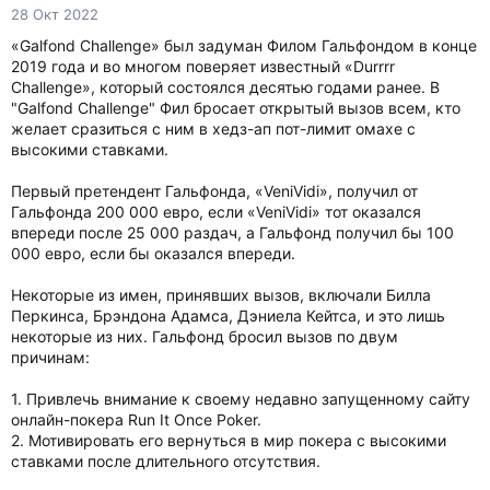
28 Окт 2022
«Galfond Challenge» был задуман Филом Гальфондом в конце
2019 года и во многом поверяет известный «Durrrr
Challenge», который состоялся десятью годами ранее. В
"Galfond Challenge" Фил бросает открытый вызов всем, кто
желает сразиться с ним в хедз-ап пот-лимит омахе с
высокими ставками.
Первый претендент Гальфонда, «VeniVidi», получил от
Гальфонда 200 000 евро, если «VeniVidi» тот оказался
впереди после 25 000 раздач, а Гальфонд получил бы 100
000 евро, если бы оказался впереди.
Некоторые из имен, принявших вызов, включали Билла
Перкинса, Брэндона Адамса, Дэниела Кейтса, и это лишь
некоторые из них. Гальфонд бросил вызов по двум
причинам:
1. Привлечь внимание к своему недавно запущенному сайту
онлайн-покера Run It Once Poker.
2. Мотивировать его вернуться в мир покера с высокими
ставками после длительного отсутствия.