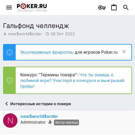
Гальфонд челлендж
А
Д
new$world$order
28 Окт 2022
в
а
т
т
о
а
Эксклюзивные фрироллы
для игроков Poker.ru
р
н
т
а
е
ч
м
а
Конкурс “Термины покера":
Что ты знаешь о
ы
л
любимой игре? Участвуй в конкурсе и выигрывай
а
призы!
Интересные истории о покере
new$world$order
N
Administrator
Автор месяца