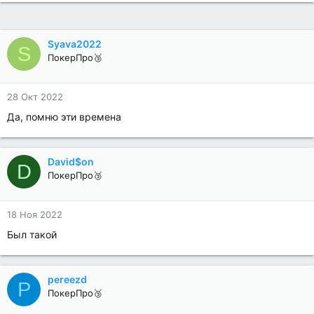
Syava2022
S
ПокерПро🥉
28 Окт 2022
Да, помню эти времена
David$on
D
ПокерПро🥉
18 Ноя 2022
Был такой
pereezd
P
ПокерПро🥉