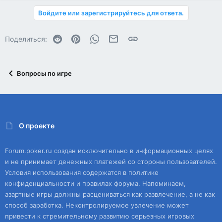
Войдите или зарегистрируйтесь для ответа.
Reddit
Pinterest
WhatsApp
Электронная почта
Ссылка
Поделиться:
Вопросы по игре
О проекте
Forum.poker.ru создан исключительно в информационных целях
и не принимает денежных платежей со стороны пользователей.
Условия использования содержатся в политике
конфиденциальности и правилах форума. Напоминаем,
азартные игры должны расцениваться как развлечение, а не как
способ заработка. Неконтролируемое увлечение может
привести к стремительному развитию серьезных игровых