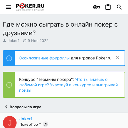
Где можно сыграть в онлайн покер с
друзьями?
А
Д
Joker1
9 Ноя 2022
в
а
т
т
о
а
Эксклюзивные фрироллы
для игроков Poker.ru
р
н
т
а
е
ч
м
а
Конкурс “Термины покера":
Что ты знаешь о
ы
л
любимой игре? Участвуй в конкурсе и выигрывай
а
призы!
Вопросы по игре
Joker1
J
ПокерПро🥇