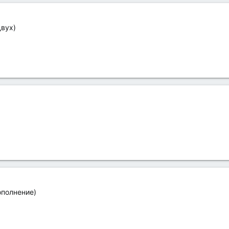
двух)
ополнение)