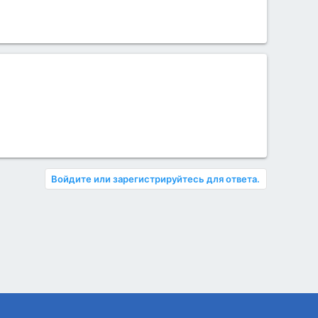
Войдите или зарегистрируйтесь для ответа.