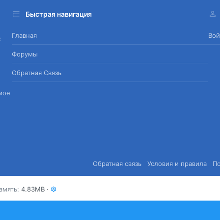
Быстрая навигация
Главная
Вой
х
Форумы
Обратная Связь
мое
Обратная связь
Условия и правила
П
амять
4.83MB