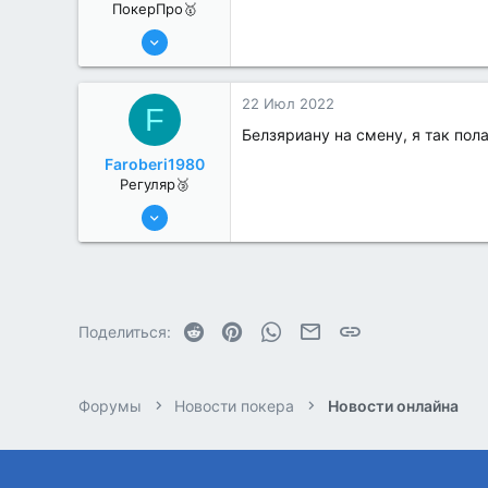
ПокерПро🥇
8 Июн 2022
445
1
22 Июл 2022
F
Белзяриану на смену, я так пол
Faroberi1980
Регуляр🥉
19 Июл 2022
55
0
Reddit
Pinterest
WhatsApp
Электронная почта
Ссылка
Поделиться:
Форумы
Новости покера
Новости онлайна