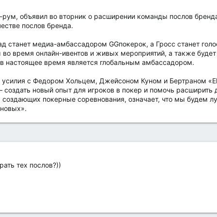
-рум, объявил во вторник о расширении команды послов бренд
честве послов бренда.
д станет медиа-амбассадором GGпокерок, а Гросс станет голос
 во время онлайн-ивентов и живых мероприятий, а также будет
 в настоящее время является глобальным амбассадором.
 усилия с Федором Хольцем, Джейсоном Куном и Бертраном «El
 создать новый опыт для игроков в покер и помочь расширить д
 создающих покерные соревнования, означает, что мы будем л
 новых».
рать тех послов?))