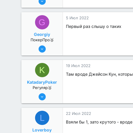
433
1
5 Июл 2022
G
Первый раз слышу о таких
Georgiy
ПокерПро🥈
13 Июн 2022
345
1
19 Июл 2022
K
Там вроде Джейсон Кун, которы
KatadaryPoker
Регуляр🥈
19 Июл 2022
65
0
22 Июл 2022
L
Взяли бы 1, зато крутого - врод
Loverboy