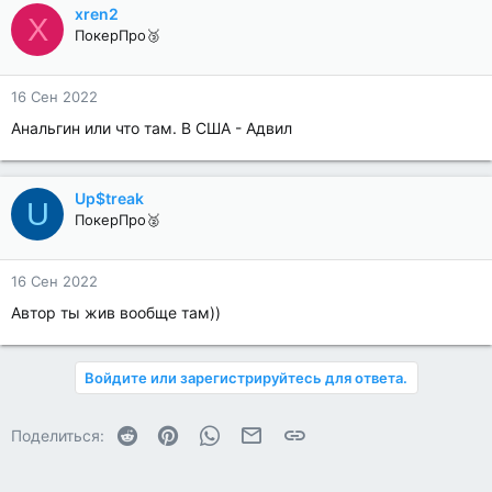
xren2
X
ПокерПро🥉
16 Сен 2022
Анальгин или что там. В США - Адвил
Up$treak
U
ПокерПро🥈
16 Сен 2022
Автор ты жив вообще там))
Войдите или зарегистрируйтесь для ответа.
Reddit
Pinterest
WhatsApp
Электронная почта
Ссылка
Поделиться: