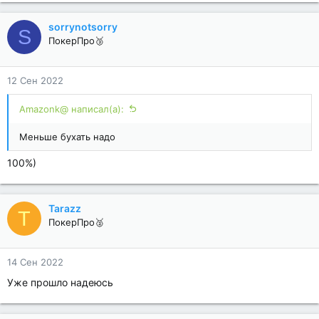
sorrynotsorry
S
ПокерПро🥉
12 Сен 2022
Amazonk@ написал(а):
Меньше бухать надо
100%)
Tarazz
T
ПокерПро🥈
14 Сен 2022
Уже прошло надеюсь