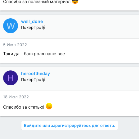
Спасибо за полезный материал
well_done
W
ПокерПро🥈
5 Июл 2022
Таки да - банкролл наше все
herooftheday
H
ПокерПро🥈
18 Июл 2022
Спасибо за статью!
Войдите или зарегистрируйтесь для ответа.