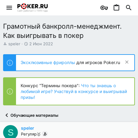
Грамотный банкролл-менеджмент.
Как выигрывать в покер
А
Д
speler
2 Июн 2022
в
а
т
т
о
а
Эксклюзивные фрироллы
для игроков Poker.ru
р
н
т
а
е
ч
м
а
Конкурс “Термины покера":
Что ты знаешь о
ы
л
любимой игре? Участвуй в конкурсе и выигрывай
а
призы!
Обучающие материалы
speler
S
Регуляр🥇