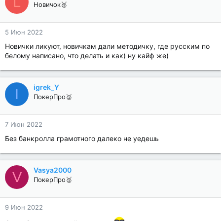
L
Новичок🥈
5 Июн 2022
Новички ликуют, новичкам дали методичку, где русским по
белому написано, что делать и как) ну кайф же)
igrek_Y
I
ПокерПро🥈
7 Июн 2022
Без банкролла грамотного далеко не уедешь
Vasya2000
V
ПокерПро🥈
9 Июн 2022