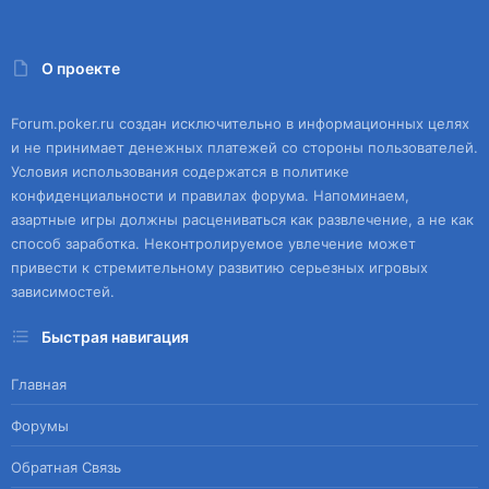
О проекте
Forum.poker.ru создан исключительно в информационных целях
и не принимает денежных платежей со стороны пользователей.
Условия использования содержатся в политике
конфиденциальности и правилах форума. Напоминаем,
азартные игры должны расцениваться как развлечение, а не как
способ заработка. Неконтролируемое увлечение может
привести к стремительному развитию серьезных игровых
зависимостей.
Быстрая навигация
Главная
Форумы
Обратная Связь