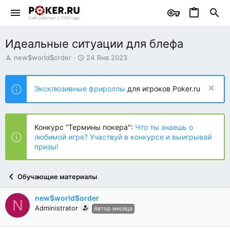
Идеальные ситуации для блефа
А
Д
new$world$order
24 Янв 2023
в
а
т
т
о
а
Эксклюзивные фрироллы
для игроков Poker.ru
р
н
т
а
е
ч
м
а
Конкурс “Термины покера":
Что ты знаешь о
ы
л
любимой игре? Участвуй в конкурсе и выигрывай
а
призы!
Обучающие материалы
new$world$order
N
Administrator
Автор месяца