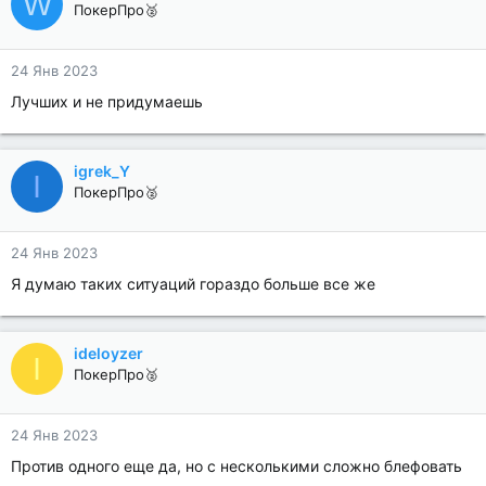
W
ПокерПро🥈
24 Янв 2023
Лучших и не придумаешь
igrek_Y
I
ПокерПро🥈
24 Янв 2023
Я думаю таких ситуаций гораздо больше все же
ideloyzer
I
ПокерПро🥈
24 Янв 2023
Против одного еще да, но с несколькими сложно блефовать