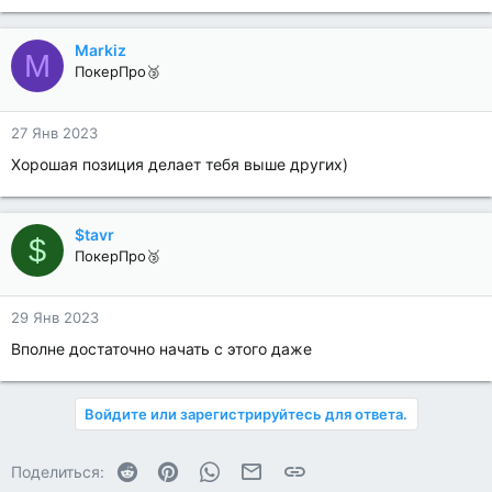
Markiz
M
ПокерПро🥉
27 Янв 2023
Хорошая позиция делает тебя выше других)
$tavr
$
ПокерПро🥉
29 Янв 2023
Вполне достаточно начать с этого даже
Войдите или зарегистрируйтесь для ответа.
Reddit
Pinterest
WhatsApp
Электронная почта
Ссылка
Поделиться: