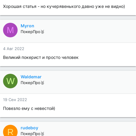
Хорошая статья - но кучерявенького давно уже не видно)
Myron
M
ПокерПро🥈
4 Авг 2022
Великий покерист и просто человек
Waldemar
W
ПокерПро🥈
19 Сен 2022
Повезло ему с невестой)
rudeboy
R
ПокерПро🥉