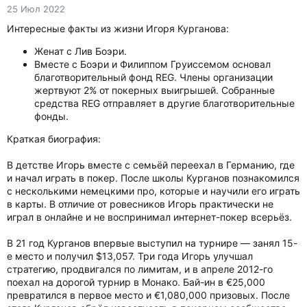
25 Июл 2022
Интересные факты из жизни Игоря Курганова:
Женат с Лив Боэри.
Вместе с Боэри и Филиппом Груиссемом основал
благотворительный фонд REG. Члены организации
жертвуют 2% от покерных выигрышей. Собранные
средства REG отправляет в другие благотворительные
фонды.
Краткая биография:
В детстве Игорь вместе с семьёй переехал в Германию, где
и начал играть в покер. После школы Курганов познакомился
с несколькими немецкими про, которые и научили его играть
в карты. В отличие от ровесников Игорь практически не
играл в онлайне и не воспринимал интернет-покер всерьёз.
В 21 год Курганов впервые выступил на турнире — занял 15-
е место и получил $13,057. Три года Игорь улучшал
стратегию, продвигался по лимитам, и в апреле 2012-го
поехал на дорогой турнир в Монако. Бай-ин в €25,000
превратился в первое место и €1,080,000 призовых. После