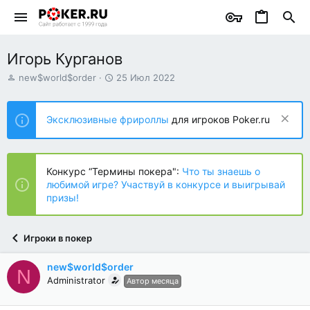
Игорь Курганов
А
Д
new$world$order
25 Июл 2022
в
а
т
т
о
а
Эксклюзивные фрироллы
для игроков Poker.ru
р
н
т
а
е
ч
м
а
Конкурс “Термины покера":
Что ты знаешь о
ы
л
любимой игре? Участвуй в конкурсе и выигрывай
а
призы!
Игроки в покер
new$world$order
N
Administrator
Автор месяца