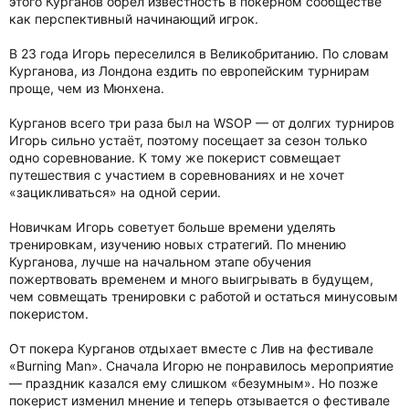
этого Курганов обрёл известность в покерном сообществе
как перспективный начинающий игрок.
В 23 года Игорь переселился в Великобританию. По словам
Курганова, из Лондона ездить по европейским турнирам
проще, чем из Мюнхена.
Курганов всего три раза был на WSOP — от долгих турниров
Игорь сильно устаёт, поэтому посещает за сезон только
одно соревнование. К тому же покерист совмещает
путешествия с участием в соревнованиях и не хочет
«зацикливаться» на одной серии.
Новичкам Игорь советует больше времени уделять
тренировкам, изучению новых стратегий. По мнению
Курганова, лучше на начальном этапе обучения
пожертвовать временем и много выигрывать в будущем,
чем совмещать тренировки с работой и остаться минусовым
покеристом.
От покера Курганов отдыхает вместе с Лив на фестивале
«Burning Man». Сначала Игорю не понравилось мероприятие
— праздник казался ему слишком «безумным». Но позже
покерист изменил мнение и теперь отзывается о фестивале