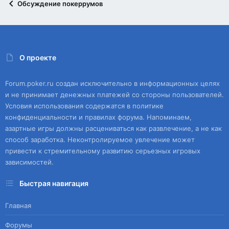
Обсуждение покеррумов
О проекте
Forum.poker.ru создан исключительно в информационных целях
и не принимает денежных платежей со стороны пользователей.
Условия использования содержатся в политике
конфиденциальности и правилах форума. Напоминаем,
азартные игры должны расцениваться как развлечение, а не как
способ заработка. Неконтролируемое увлечение может
привести к стремительному развитию серьезных игровых
зависимостей.
Быстрая навигация
Главная
Форумы