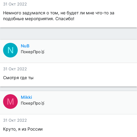
31 Окт 2022
Немного задумался о том, не будет ли мне что-то за
подобные мероприятия. Спасибо!
NuB
N
ПокерПро🥈
31 Окт 2022
Смотря где ты
Mikki
M
ПокерПро🥉
31 Окт 2022
Круто, я из России