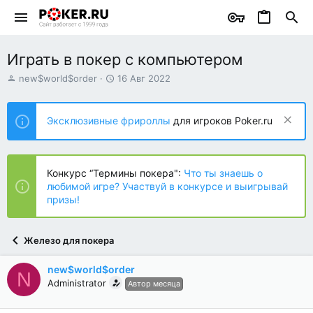
Играть в покер с компьютером
А
Д
new$world$order
16 Авг 2022
в
а
т
т
о
а
Эксклюзивные фрироллы
для игроков Poker.ru
р
н
т
а
е
ч
м
а
Конкурс “Термины покера":
Что ты знаешь о
ы
л
любимой игре? Участвуй в конкурсе и выигрывай
а
призы!
Железо для покера
new$world$order
N
Administrator
Автор месяца