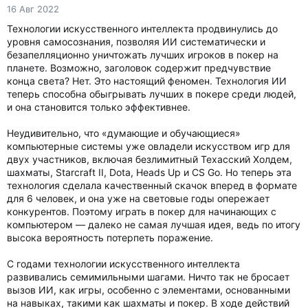
16 Авг 2022
Технологии искусственного интеллекта продвинулись до
уровня самосознания, позволяя ИИ систематически и
безапелляционно уничтожать лучших игроков в покер на
планете. Возможно, заголовок содержит предчувствие
конца света? Нет. Это настоящий феномен. Технология ИИ
теперь способна обыгрывать лучших в покере среди людей,
и она становится только эффективнее.
Неудивительно, что «думающие и обучающиеся»
компьютерные системы уже овладели искусством игр для
двух участников, включая безлимитный Техасский Холдем,
шахматы, Starcraft II, Dota, Heads Up и CS Go. Но теперь эта
технология сделала качественный скачок вперед в формате
для 6 человек, и она уже на световые годы опережает
конкурентов. Поэтому играть в покер для начинающих с
компьютером — далеко не самая лучшая идея, ведь по итогу
высока вероятность потерпеть поражение.
С годами технологии искусственного интеллекта
развивались семимильными шагами. Ничто так не бросает
вызов ИИ, как игры, особенно с элементами, основанными
на навыках, такими как шахматы и покер. В ходе действий