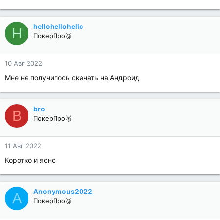
hellohellohello
H
ПокерПро🥈
10 Авг 2022
Мне не получилось скачать на Андроид
bro
B
ПокерПро🥈
11 Авг 2022
Коротко и ясно
Anonymous2022
A
ПокерПро🥈