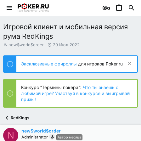
Игровой клиент и мобильная версия
рума RedKings
А
Д
new$world$order
29 Июл 2022
в
а
т
т
о
а
Эксклюзивные фрироллы
для игроков Poker.ru
р
н
т
а
е
ч
м
а
Конкурс “Термины покера":
Что ты знаешь о
ы
л
любимой игре? Участвуй в конкурсе и выигрывай
а
призы!
RedKings
new$world$order
N
Administrator
Автор месяца