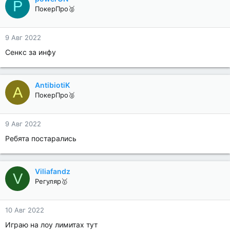
P
ПокерПро🥈
9 Авг 2022
Сенкс за инфу
AntibiotiK
A
ПокерПро🥈
9 Авг 2022
Ребята постарались
Viliafandz
V
Регуляр🥇
10 Авг 2022
Играю на лоу лимитах тут