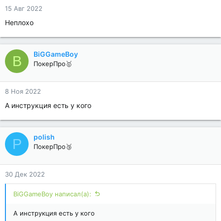
15 Авг 2022
Неплохо
BiGGameBoy
B
ПокерПро🥇
8 Ноя 2022
А инструкция есть у кого
polish
P
ПокерПро🥉
30 Дек 2022
BiGGameBoy написал(а):
А инструкция есть у кого