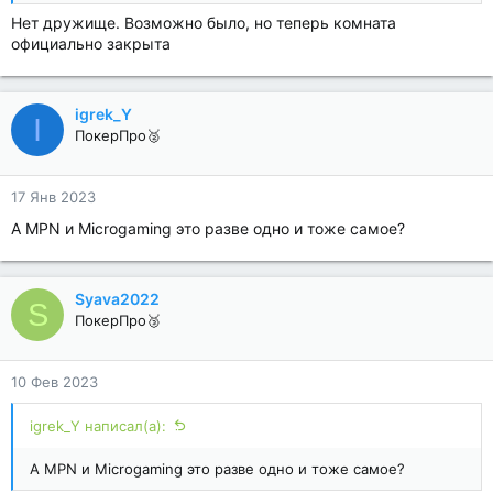
Нет дружище. Возможно было, но теперь комната
официально закрыта
igrek_Y
I
ПокерПро🥈
17 Янв 2023
А MPN и Microgaming это разве одно и тоже самое?
Syava2022
S
ПокерПро🥉
10 Фев 2023
igrek_Y написал(а):
А MPN и Microgaming это разве одно и тоже самое?