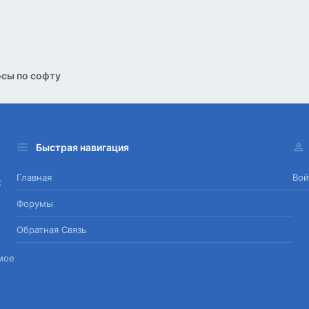
сы по софту
Быстрая навигация
Главная
Вой
х
Форумы
Обратная Связь
мое