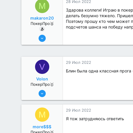
28 Июл 2022
M
Здарова коллеги! Играю в покер 
делать безумно тяжело. Пришел
makaron20
Поэтому прошу кто чем может п
ПокерПро🥈
подсчетов шанса на победу нап
13 Июн 2022
351
0
29 Июл 2022
V
Блин была одна классная прога 
Volon
ПокерПро🥇
13 Июн 2022
415
0
29 Июл 2022
M
Я тож затрудняюсь ответить
more$$$
ПокерПро🥈