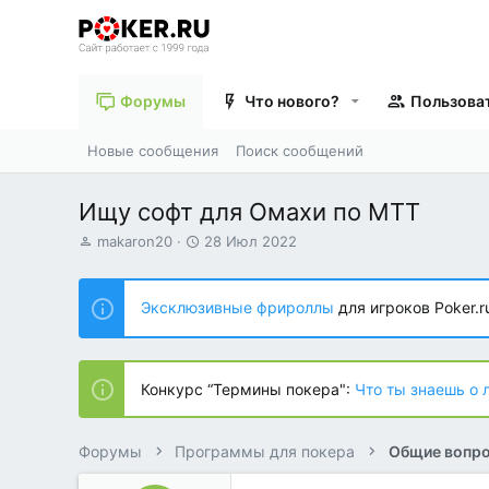
Форумы
Что нового?
Пользова
Новые сообщения
Поиск сообщений
Ищу софт для Омахи по МТТ
А
Д
makaron20
28 Июл 2022
в
а
т
т
о
а
Эксклюзивные фрироллы
для игроков Poker.r
р
н
т
а
е
ч
м
а
Конкурс “Термины покера":
Что ты знаешь о 
ы
л
а
Форумы
Программы для покера
Общие вопро