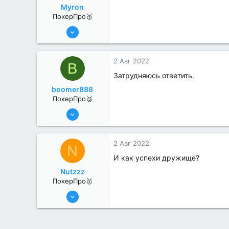
Myron
ПокерПро🥈
8 Июн 2022
331
3
2 Авг 2022
B
Затрудняюсь ответить.
boomer888
ПокерПро🥈
6 Июн 2022
368
0
2 Авг 2022
N
И как успехи дружище?
Nutzzz
ПокерПро🥇
8 Июн 2022
477
4