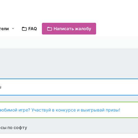
тели
FAQ
Написать жалобу
u
любимой игре? Участвуй в конкурсе и выигрывай призы!
сы по софту