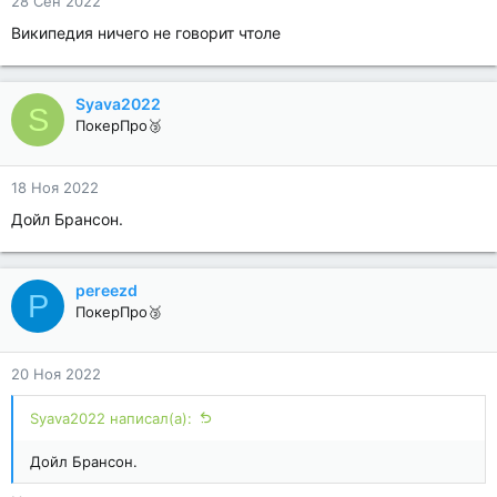
28 Сен 2022
Википедия ничего не говорит чтоле
Syava2022
S
ПокерПро🥉
18 Ноя 2022
Дойл Брансон.
pereezd
P
ПокерПро🥉
20 Ноя 2022
Syava2022 написал(а):
Дойл Брансон.