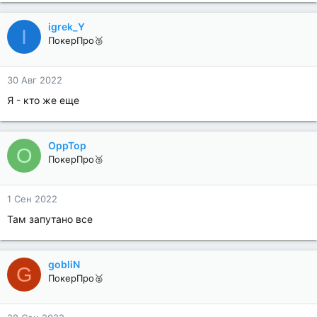
igrek_Y
I
ПокерПро🥈
30 Авг 2022
Я - кто же еще
OppTop
O
ПокерПро🥉
1 Сен 2022
Там запутано все
gobliN
G
ПокерПро🥈