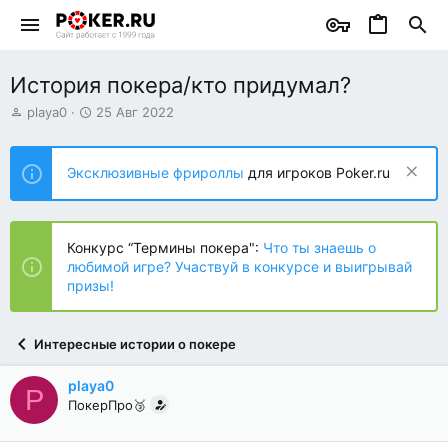
История покера/кто придумал?
А
Д
playa0
25 Авг 2022
в
а
т
т
о
а
Эксклюзивные фрироллы
для игроков Poker.ru
р
н
т
а
е
ч
м
а
Конкурс “Термины покера":
Что ты знаешь о
ы
л
любимой игре? Участвуй в конкурсе и выигрывай
а
призы!
Интересные истории о покере
playa0
P
ПокерПро🥉