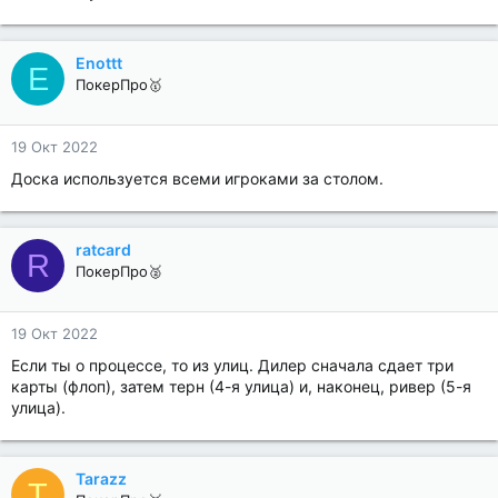
Enottt
E
ПокерПро🥇
19 Окт 2022
Доска используется всеми игроками за столом.
ratcard
R
ПокерПро🥈
19 Окт 2022
Если ты о процессе, то из улиц. Дилер сначала сдает три
карты (флоп), затем терн (4-я улица) и, наконец, ривер (5-я
улица).
Tarazz
T