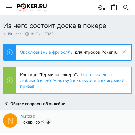
Из чего состоит доска в покере
А
Д
Nutzzz
19 Окт 2022
в
а
т
т
о
а
Эксклюзивные фрироллы
для игроков Poker.ru
р
н
т
а
е
ч
м
а
Конкурс “Термины покера":
Что ты знаешь о
ы
л
любимой игре? Участвуй в конкурсе и выигрывай
а
призы!
Общие вопросы об онлайне
Nutzzz
N
ПокерПро🥇