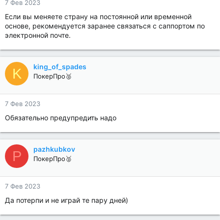
7 Фев 2023
Если вы меняете страну на постоянной или временной
основе, рекомендуется заранее связаться с саппортом по
электронной почте.
king_of_spades
K
ПокерПро🥈
7 Фев 2023
Обязательно предупредить надо
pazhkubkov
P
ПокерПро🥈
7 Фев 2023
Да потерпи и не играй те пару дней)