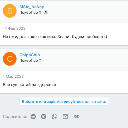
SiSta_NaNcy
S
ПокерПро🥈
14 Фев 2023
Не ожидала такого актива. Значит будем пробовать)
ChipaChip
C
ПокерПро🥇
1 Мар 2023
Все гуд, катай на здоровье
Войдите или зарегистрируйтесь для ответа.
Reddit
Pinterest
WhatsApp
Электронная почта
Ссылка
Поделиться: