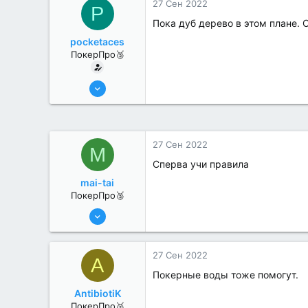
27 Сен 2022
P
Пока дуб дерево в этом плане. 
pocketaces
ПокерПро🥈
6 Июн 2022
386
3
27 Сен 2022
M
Сперва учи правила
mai-tai
ПокерПро🥈
6 Июн 2022
294
0
27 Сен 2022
A
Покерные воды тоже помогут.
AntibiotiK
ПокерПро🥈