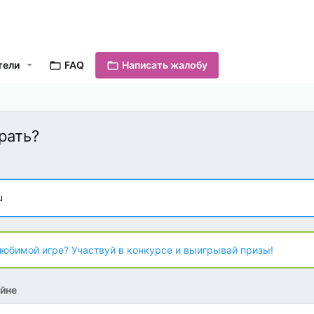
тели
FAQ
Написать жалобу
грать?
u
любимой игре? Участвуй в конкурсе и выигрывай призы!
йне