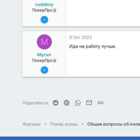
rudeboy
ПокерПро🥉
6 Июн 2022
231
1
5 Окт 2022
M
Иди на работу лучше.
Myron
ПокерПро🥈
8 Июн 2022
331
3
Reddit
Pinterest
WhatsApp
Электронная почта
Ссылка
Поделиться:
Форумы
Покер-румы
Общие вопросы об онла