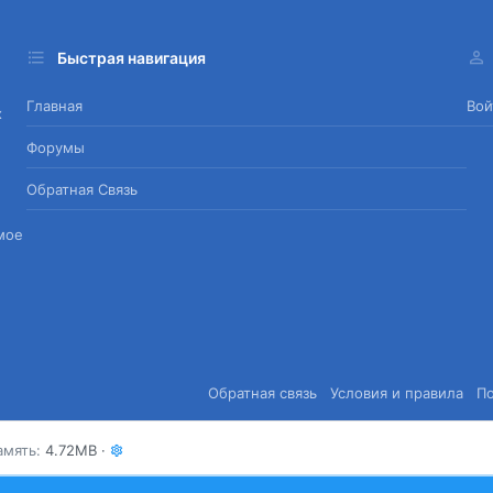
Быстрая навигация
Главная
Вой
х
Форумы
Обратная Связь
мое
Обратная связь
Условия и правила
П
амять
4.72MB