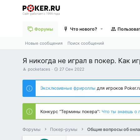
Форумы
Что нового?
Пользова
Новые сообщения
Поиск сообщений
Я никогда не играл в покер. Как и
А
Д
pocketaces
27 Сен 2022
в
а
т
т
о
а
Эксклюзивные фрироллы
для игроков Poker.r
р
н
т
а
е
ч
м
а
Конкурс “Термины покера":
Что ты знаешь о 
ы
л
а
Форумы
Покер-румы
Общие вопросы об онла