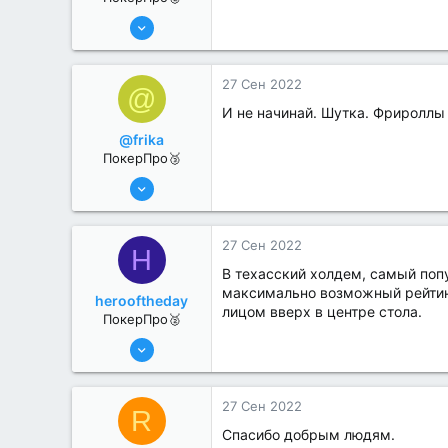
6 Июн 2022
281
1
27 Сен 2022
@
И не начинай. Шутка. Фрироллы
@frika
ПокерПро🥉
6 Июн 2022
222
1
27 Сен 2022
H
В техасский холдем, самый попу
максимально возможный рейтинг
herooftheday
лицом вверх в центре стола.
ПокерПро🥈
6 Июн 2022
331
1
27 Сен 2022
R
Спасибо добрым людям.