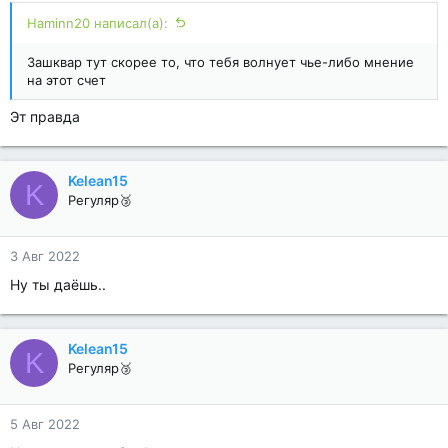
Haminn20 написал(а):
Зашквар тут скорее то, что тебя волнует чье-либо мнение
на этот счет
Эт правда
Kelean15
K
Регуляр🥉
3 Авг 2022
Ну ты даёшь..
Kelean15
K
Регуляр🥉
5 Авг 2022