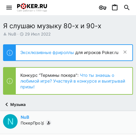
Я слушаю музыку 80-х и 90-х
А
Д
NuB
29 Июл 2022
в
а
т
т
о
а
Эксклюзивные фрироллы
для игроков Poker.ru
р
н
т
а
е
ч
м
а
Конкурс “Термины покера":
Что ты знаешь о
ы
л
любимой игре? Участвуй в конкурсе и выигрывай
а
призы!
Музыка
NuB
N
ПокерПро🥈