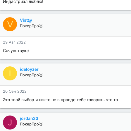
Индастриал люблю!
Vist@
V
ПокерПро🥈
29 Авг 2022
Сочувствую)
ideloyzer
I
ПокерПро🥈
20 Сен 2022
Это твой выбор и никто не в правде тебе говорить что то
jordan23
J
ПокерПро🥉