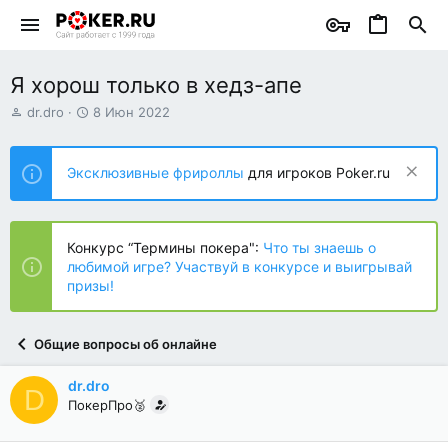
Я хорош только в хедз-апе
А
Д
dr.dro
8 Июн 2022
в
а
т
т
о
а
Эксклюзивные фрироллы
для игроков Poker.ru
р
н
т
а
е
ч
м
а
Конкурс “Термины покера":
Что ты знаешь о
ы
л
любимой игре? Участвуй в конкурсе и выигрывай
а
призы!
Общие вопросы об онлайне
dr.dro
D
ПокерПро🥈