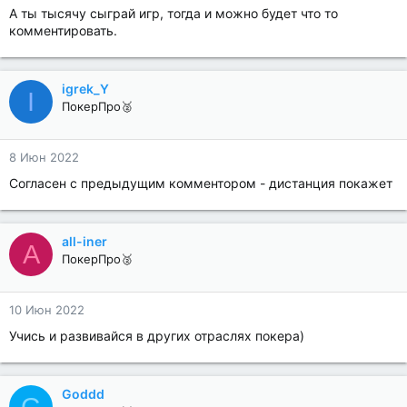
А ты тысячу сыграй игр, тогда и можно будет что то
комментировать.
igrek_Y
I
ПокерПро🥈
8 Июн 2022
Согласен с предыдущим комментором - дистанция покажет
all-iner
A
ПокерПро🥈
10 Июн 2022
Учись и развивайся в других отраслях покера)
Goddd
G