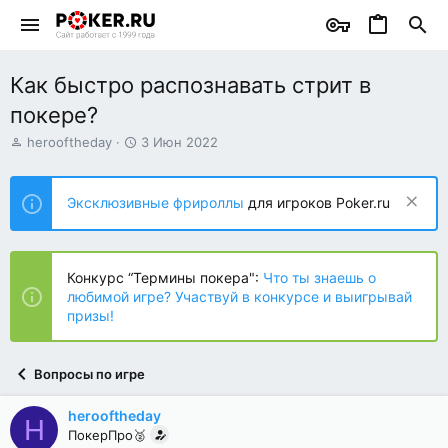
Как быстро распознавать стрит в
покере?
А
Д
herooftheday
3 Июн 2022
в
а
т
т
о
а
Эксклюзивные фрироллы
для игроков Poker.ru
р
н
т
а
е
ч
м
а
Конкурс “Термины покера":
Что ты знаешь о
ы
л
любимой игре? Участвуй в конкурсе и выигрывай
а
призы!
Вопросы по игре
herooftheday
H
ПокерПро🥈