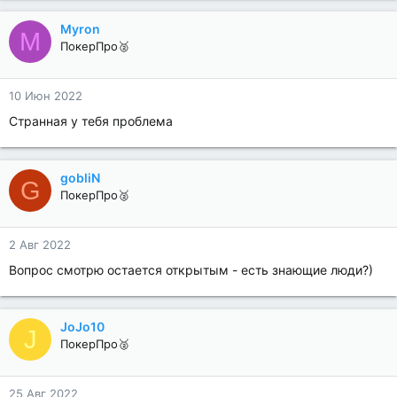
Myron
M
ПокерПро🥈
10 Июн 2022
Странная у тебя проблема
gobliN
G
ПокерПро🥈
2 Авг 2022
Вопрос смотрю остается открытым - есть знающие люди?)
JoJo10
J
ПокерПро🥈
25 Авг 2022