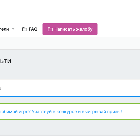
тели
FAQ
Написать жалобу
ьти
u
любимой игре? Участвуй в конкурсе и выигрывай призы!