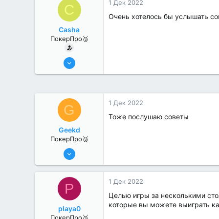
1 Дек 2022
C
Очень хотелось бы услышать сов
Casha
ПокерПро🥈
13 Июн 2022
394
0
1 Дек 2022
G
Тоже послушаю советы
Geekd
ПокерПро🥉
11 Авг 2022
247
0
1 Дек 2022
P
Целью игры за несколькими сто
которые вы можете выиграть к
playa0
ПокерПро🥉