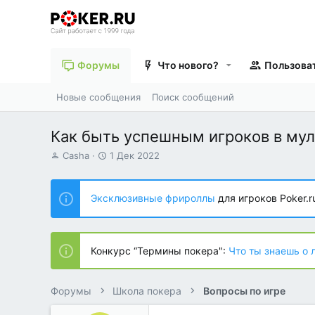
Форумы
Что нового?
Пользова
Новые сообщения
Поиск сообщений
Как быть успешным игроков в мул
А
Д
Casha
1 Дек 2022
в
а
т
т
о
а
Эксклюзивные фрироллы
для игроков Poker.r
р
н
т
а
е
ч
м
а
Конкурс “Термины покера":
Что ты знаешь о 
ы
л
а
Форумы
Школа покера
Вопросы по игре