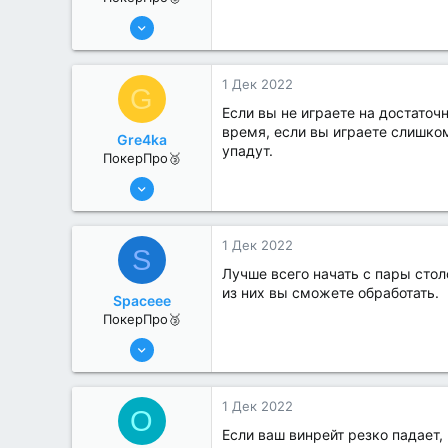
11 Авг 2022
239
0
1 Дек 2022
G
Если вы не играете на достаточ
время, если вы играете слишком
Gre4ka
упадут.
ПокерПро🥉
11 Авг 2022
241
0
1 Дек 2022
S
Лучше всего начать с пары сто
из них вы сможете обработать.
Spaceee
ПокерПро🥉
11 Авг 2022
239
1
1 Дек 2022
O
Если ваш винрейт резко падает,