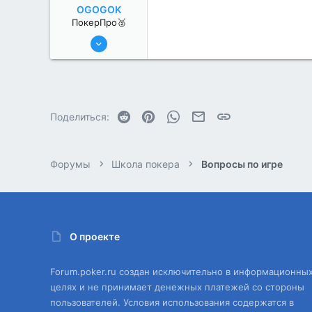
OGOGOK
ПокерПро🥈
11 Авг 2022
251
1
Reddit
Pinterest
WhatsApp
Электронная почта
Ссылка
Поделиться:
Форумы
Школа покера
Вопросы по игре
О проекте
Forum.poker.ru создан исключительно в информационны
целях и не принимает денежных платежей со стороны
пользователей. Условия использования содержатся в