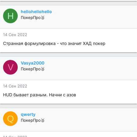
hellohellohello
H
ПокерПро🥈
14 Сен 2022
Странная формулировка - что значит ХАД покер
Vasya2000
V
ПокерПро🥈
14 Сен 2022
HUD бывает разным. Начни с азов
qwerty
Q
ПокерПро🥈