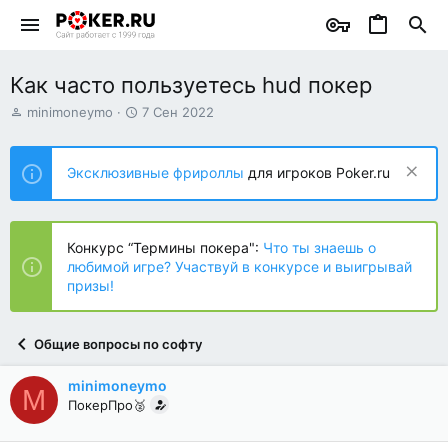
Как часто пользуетесь hud покер
А
Д
minimoneymo
7 Сен 2022
в
а
т
т
о
а
Эксклюзивные фрироллы
для игроков Poker.ru
р
н
т
а
е
ч
м
а
Конкурс “Термины покера":
Что ты знаешь о
ы
л
любимой игре? Участвуй в конкурсе и выигрывай
а
призы!
Общие вопросы по софту
minimoneymo
M
ПокерПро🥈