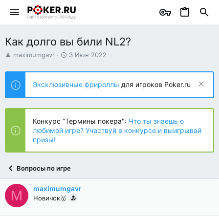
Как долго вы били NL2?
А
Д
maximumgavr
3 Июн 2022
в
а
т
т
о
а
Эксклюзивные фрироллы
для игроков Poker.ru
р
н
т
а
е
ч
м
а
Конкурс “Термины покера":
Что ты знаешь о
ы
л
любимой игре? Участвуй в конкурсе и выигрывай
а
призы!
Вопросы по игре
maximumgavr
M
Новичок🥇