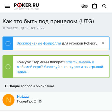
Как это быть под прицелом (UTG)
А
Д
Nutzzz
19 Окт 2022
в
а
т
т
о
а
Эксклюзивные фрироллы
для игроков Poker.ru
р
н
т
а
е
ч
м
а
Конкурс “Термины покера":
Что ты знаешь о
ы
л
любимой игре? Участвуй в конкурсе и выигрывай
а
призы!
Общие вопросы об онлайне
Nutzzz
N
ПокерПро🥇