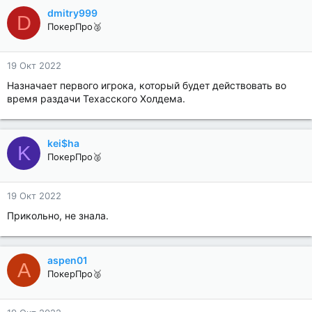
dmitry999
D
ПокерПро🥈
19 Окт 2022
Назначает первого игрока, который будет действовать во
время раздачи Техасского Холдема.
kei$ha
K
ПокерПро🥈
19 Окт 2022
Прикольно, не знала.
aspen01
A
ПокерПро🥈